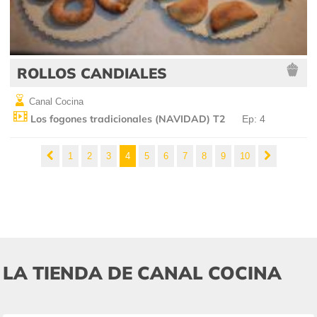
ROLLOS CANDIALES
Canal Cocina
Los fogones tradicionales (NAVIDAD) T2
Ep: 4
1
2
3
4
5
6
7
8
9
10
LA TIENDA DE CANAL COCINA