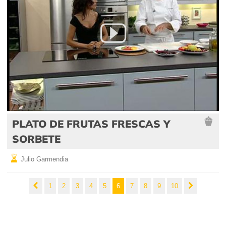
PLATO DE FRUTAS FRESCAS Y
SORBETE
Julio Garmendia
1
2
3
4
5
6
7
8
9
10