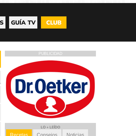
S
GUÍA TV
CLUB
PUBLICIDAD
LO + LEÍDO
Recetas
Consejos
Noticias