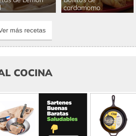
d
cardamomo
Ver más recetas
AL COCINA