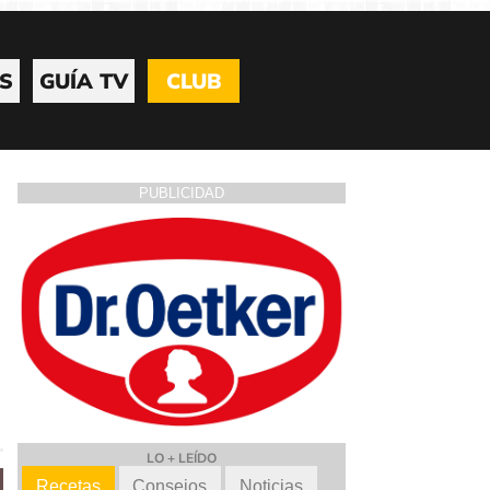
S
GUÍA TV
CLUB
PUBLICIDAD
LO + LEÍDO
Recetas
Consejos
Noticias