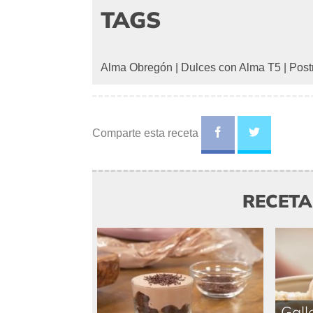
TAGS
Alma Obregón
|
Dulces con Alma T5
|
Post
Comparte esta receta
RECET
Gall