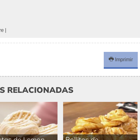
re
|
Imprimir
AS RELACIONADAS
etas de Lemon
Bollitos de