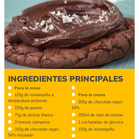
INGREDIENTES PRINCIPALES
Para la masa
Para la crema
115g de mantequilla a
temperatura ambiente
205g de chocolate negro
225g de panela
54%
75g de azúcar blanco
200ml de nata de montar
3 huevos camperos
1 cucharadas de glucosa
315g de chocolate negro
100g de mantequilla
54% troceado