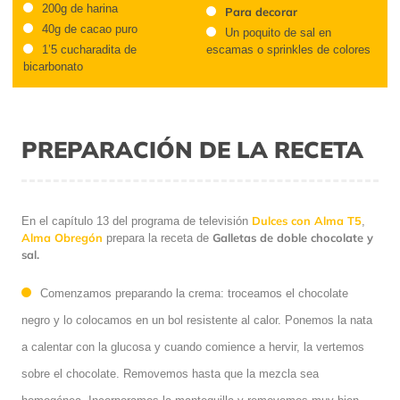
200g de harina
Para decorar
40g de cacao puro
Un poquito de sal en
1’5 cucharadita de
escamas o sprinkles de colores
bicarbonato
PREPARACIÓN DE LA RECETA
Dulces con Alma T5
En el capítulo 13 del programa de televisión
,
Alma Obregón
Galletas de doble chocolate y
prepara la receta de
sal.
Comenzamos preparando la crema: troceamos el chocolate
negro y lo colocamos en un bol resistente al calor. Ponemos la nata
a calentar con la glucosa y cuando comience a hervir, la vertemos
sobre el chocolate. Removemos hasta que la mezcla sea