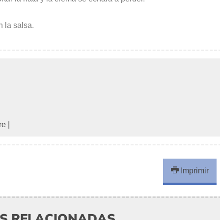
la salsa.
re
|
Imprimir
AS RELACIONADAS