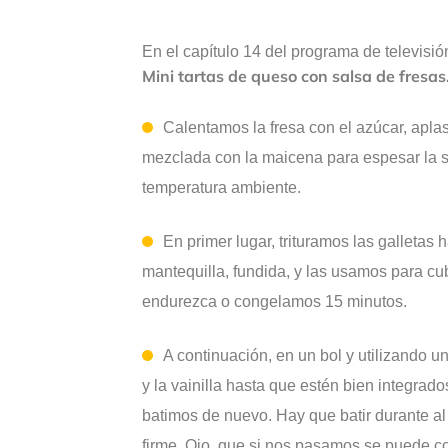
En el capítulo 14 del programa de televisi
Mini tartas de queso con salsa de fresas
Calentamos la fresa con el azúcar, apla
mezclada con la maicena para espesar la s
temperatura ambiente.
En primer lugar, trituramos las galleta
mantequilla, fundida, y las usamos para cub
endurezca o congelamos 15 minutos.
A continuación, en un bol y utilizando u
y la vainilla hasta que estén bien integr
batimos de nuevo. Hay que batir durante a
firme. Ojo, que si nos pasamos se puede co