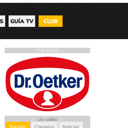
S
GUÍA TV
CLUB
PUBLICIDAD
LO + LEÍDO
Recetas
Consejos
Noticias