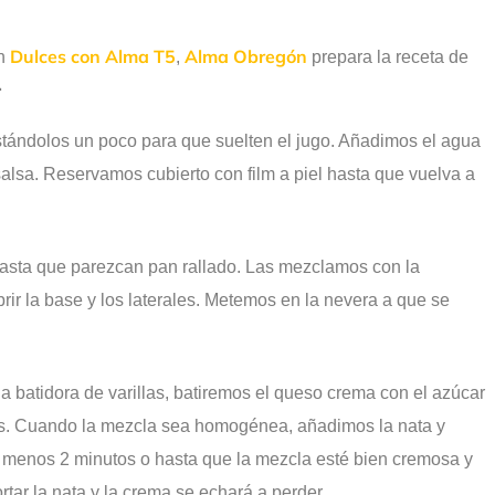
Dulces con Alma T5
Alma Obregón
ón
,
prepara la receta de
.
stándolos un poco para que suelten el jugo. Añadimos el agua
alsa. Reservamos cubierto con film a piel hasta que vuelva a
s hasta que parezcan pan rallado. Las mezclamos con la
rir la base y los laterales. Metemos en la nevera a que se
na batidora de varillas, batiremos el queso crema con el azúcar
ados. Cuando la mezcla sea homogénea, añadimos la nata y
l menos 2 minutos o hasta que la mezcla esté bien cremosa y
rtar la nata y la crema se echará a perder.