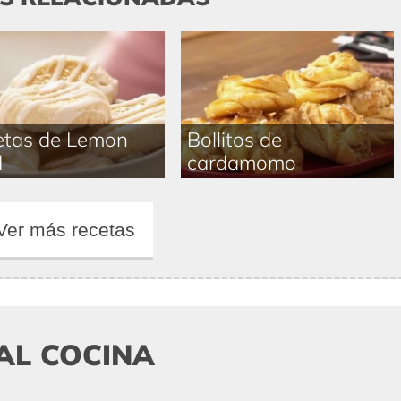
etas de Lemon
Bollitos de
d
cardamomo
Ver más recetas
AL COCINA