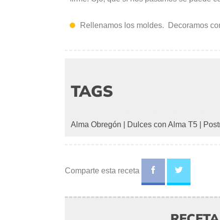
Rellenamos los moldes. Decoramos con 
TAGS
Alma Obregón
|
Dulces con Alma T5
|
Post
Comparte esta receta
RECET