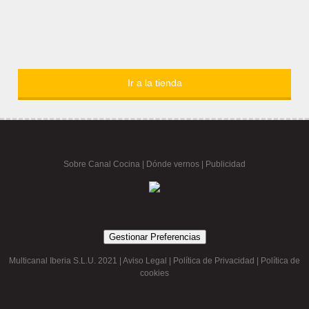
Ir a la tienda
Sobre Canal Cocina
|
Dónde vernos |
Publicidad
Gestionar Preferencias
Multicanal Iberia S.L.U. 2021 |
Aviso Legal
|
Política de Privacidad
|
Política de
cookies