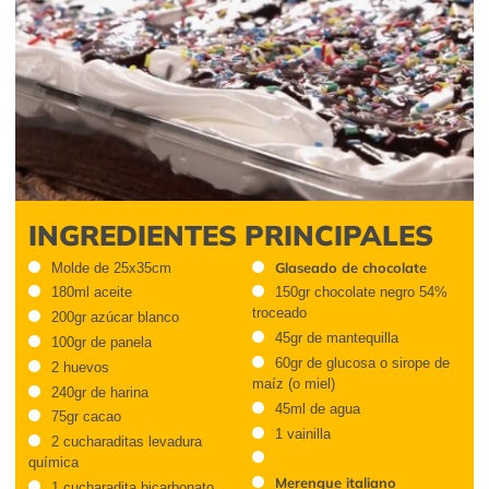
INGREDIENTES PRINCIPALES
Glaseado de chocolate
Molde de 25x35cm
180ml aceite
150gr chocolate negro 54%
troceado
200gr azúcar blanco
45gr de mantequilla
100gr de panela
60gr de glucosa o sirope de
2 huevos
maíz (o miel)
240gr de harina
45ml de agua
75gr cacao
1 vainilla
2 cucharaditas levadura
química
Merengue italiano
1 cucharadita bicarbonato