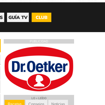
S
GUÍA TV
CLUB
PUBLICIDAD
LO + LEÍDO
Recetas
Consejos
Noticias