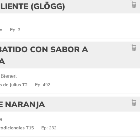
LIENTE (GLÖGG)
ca
Ep: 3
BATIDO CON SABOR A
IA
 Bienert
 de Julius T2
Ep: 492
DE NARANJA
a
radicionales T15
Ep: 232