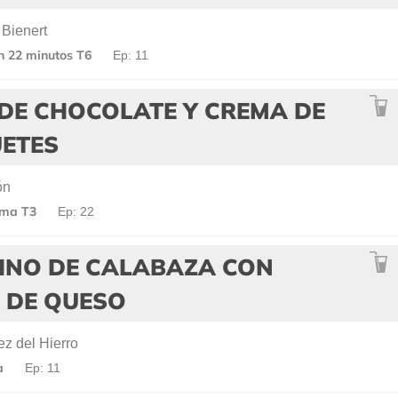
 Bienert
en 22 minutos T6
Ep: 11
DE CHOCOLATE Y CREMA DE
ETES
ón
lma T3
Ep: 22
INO DE CALABAZA CON
 DE QUESO
z del Hierro
a
Ep: 11