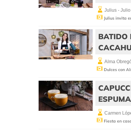
Julius - Julio
Julius invita 
BATIDO 
CACAHU
Alma Obreg
Dulces con A
CAPUCC
ESPUMA
Carmen Lópe
Fiesta en cas