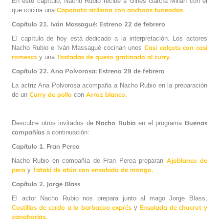
En este capítulo, Nacho Rubio recibe a Ginés García Millán con el
Caponata siciliana con anchoas tuneadas
que cocina una
.
Capítulo 21. Iván Massagué: Estreno 22 de febrero
El capítulo de hoy está dedicado a la interpretación. Los actores
Casi calçots con casi
Nacho Rubio e Iván Massagué cocinan unos
romesco
Tostadas de queso gratinado al curry
y una
.
Capítulo 22. Ana Polvorosa: Estreno 29 de febrero
La actriz Ana Polvorosa acompaña a Nacho Rubio en la preparación
Curry de pollo
Arroz blanco
de un
con
.
Nacho Rubio
Buenas
Descubre otros invitados de
en el programa
compañías
a continuación:
Capítulo 1. Fran Perea
Ajoblanco de
Nacho Rubio en compañía de Fran Perea preparan
pera
Tataki de atún con ensalada de mango.
y
Capítulo 2. Jorge Blass
El actor Nacho Rubio nos prepara junto al mago Jorge Blass,
Costillas de cerdo a la barbacoa exprés
Ensalada de chucrut y
y
zanahorias.