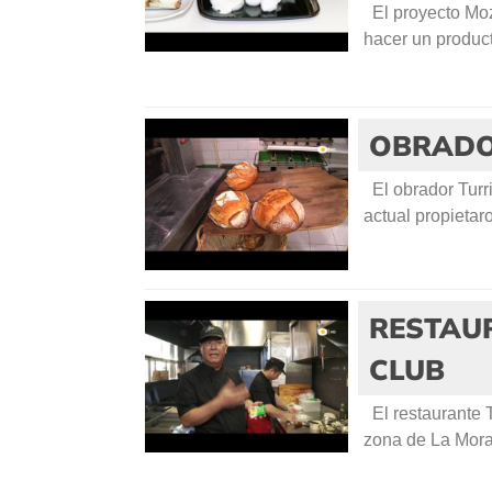
El proyecto Mozh
hacer un produc
OBRADO
El obrador Turri
actual propietar
RESTAU
CLUB
El restaurante 
zona de La Moral