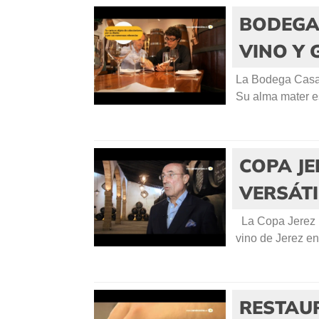
BODEGA
VINO Y
La Bodega Casa 
Su alma mater es
COPA JE
VERSÁTI
La Copa Jerez na
vino de Jerez en
RESTAU