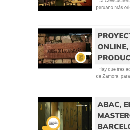
La Cevicuchería,
peruano más orig
PROYEC
ONLINE
PRODUC
Hay que traslad
de Zamora, para 
ABAC, E
MASTERC
BARCEL