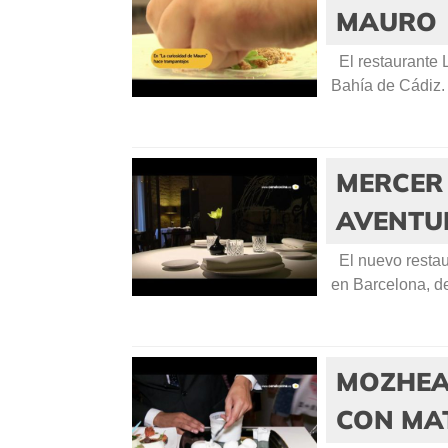
MAURO
El restaurante 
Bahía de Cádiz. 
MERCER
AVENTUR
El nuevo restau
en Barcelona, den
MOZHEA
CON MA