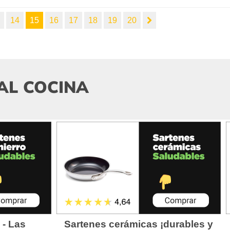
3
14
15
16
17
18
19
20
AL COCINA