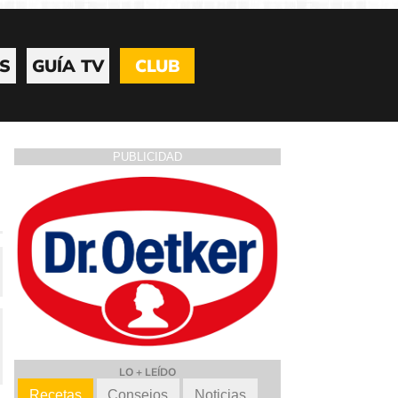
S
GUÍA TV
CLUB
PUBLICIDAD
LO + LEÍDO
Recetas
Consejos
Noticias