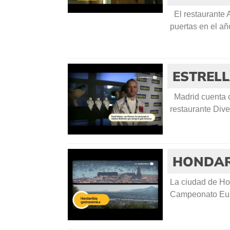
El restaurante A
puertas en el añ
ESTRELL
Madrid cuenta c
restaurante Dive
HONDAR
La ciudad de Ho
Campeonato Euska