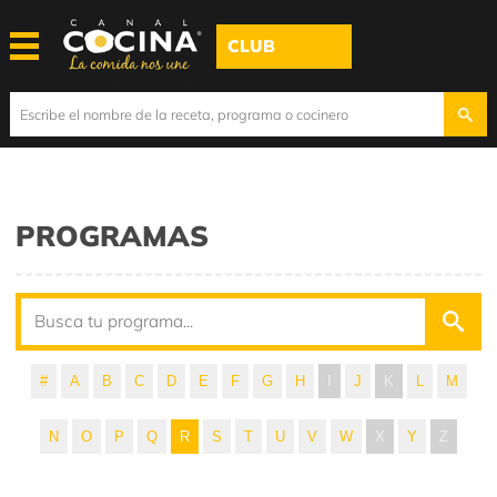
CLUB
PROGRAMAS
#
A
B
C
D
E
F
G
H
I
J
K
L
M
N
O
P
Q
R
S
T
U
V
W
X
Y
Z