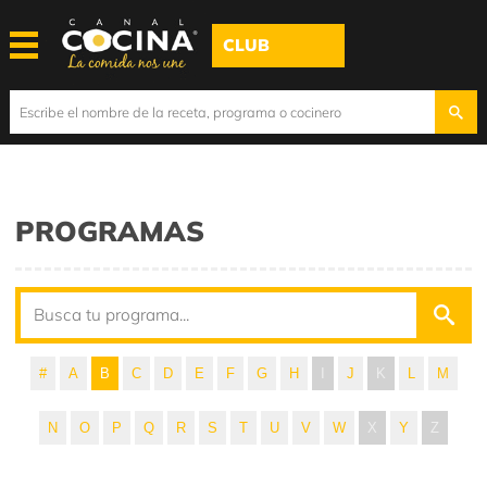
CLUB
PROGRAMAS
#
A
B
C
D
E
F
G
H
I
J
K
L
M
N
O
P
Q
R
S
T
U
V
W
X
Y
Z