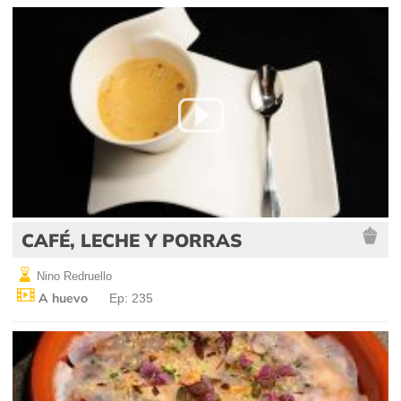
CAFÉ, LECHE Y PORRAS
Nino Redruello
A huevo
Ep: 235