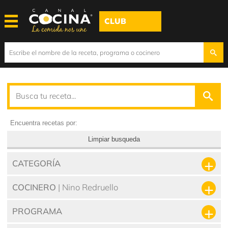
CLUB
Encuentra recetas por:
Limpiar busqueda
CATEGORÍA
COCINERO
| Nino Redruello
PROGRAMA