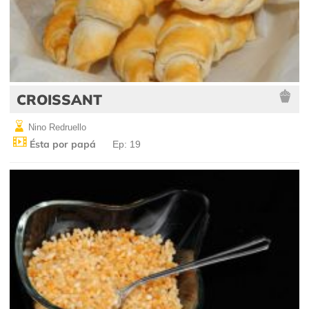
CROISSANT
Nino Redruello
Ésta por papá
Ep: 19