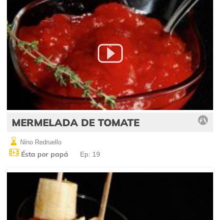
MERMELADA DE TOMATE
Nino Redruello
Ésta por papá
Ep: 19