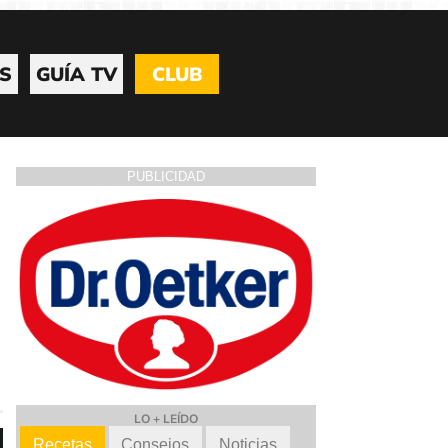
S
GUÍA TV
CLUB
PUBLICIDAD
LO + LEÍDO
Recetas
Consejos
Noticias