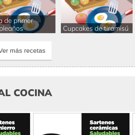
a de primer
pleaños
Cupcakes de tiramisú
Ver más recetas
AL COCINA