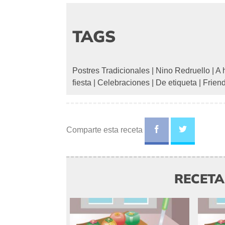
TAGS
Postres Tradicionales
|
Nino Redruello
|
A 
fiesta
|
Celebraciones
|
De etiqueta
|
Frien
Comparte esta receta
RECET