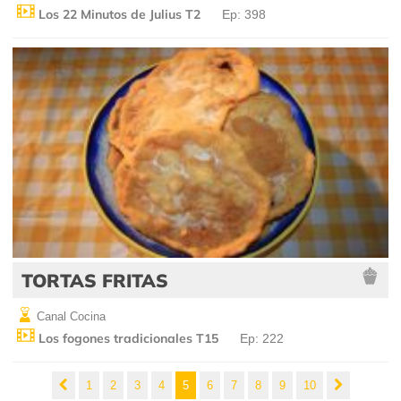
Los 22 Minutos de Julius T2
Ep: 398
TORTAS FRITAS
Canal Cocina
Los fogones tradicionales T15
Ep: 222
1
2
3
4
5
6
7
8
9
10