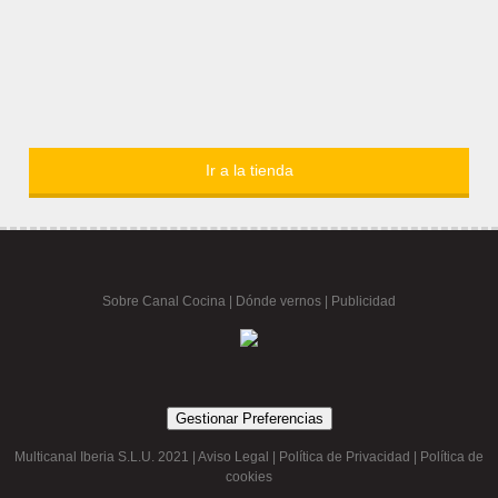
Ir a la tienda
Sobre Canal Cocina
|
Dónde vernos |
Publicidad
Gestionar Preferencias
Multicanal Iberia S.L.U. 2021 |
Aviso Legal
|
Política de Privacidad
|
Política de
cookies