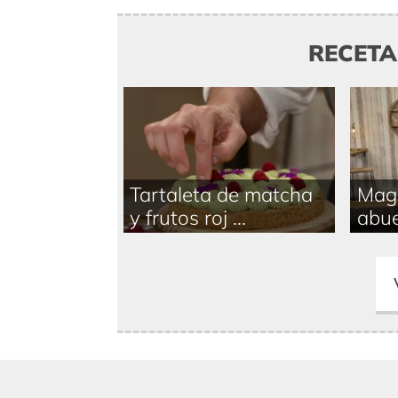
RECET
Tartaleta de matcha
Magd
y frutos roj ...
abue