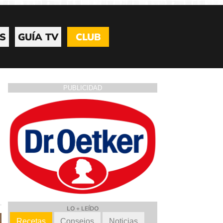
S
GUÍA TV
CLUB
PUBLICIDAD
LO + LEÍDO
Recetas
Consejos
Noticias