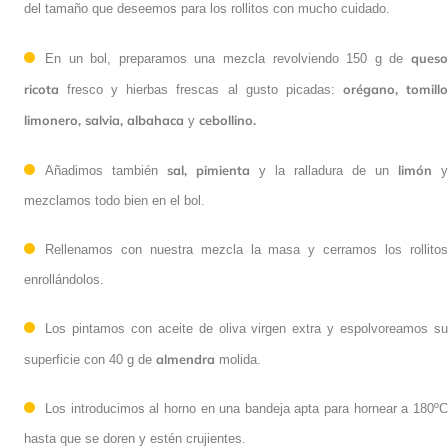
del tamaño que deseemos para los rollitos con mucho cuidado.
queso
En un bol, preparamos una mezcla revolviendo 150 g de
ricota
orégano, tomill
fresco y hierbas frescas al gusto picadas:
limonero, salvia, albahaca
cebollino.
y
sal, pimienta
limón
Añadimos también
y la ralladura de un
y
mezclamos todo bien en el bol.
Rellenamos con nuestra mezcla la masa y cerramos los rollitos
enrollándolos.
Los pintamos con aceite de oliva virgen extra y espolvoreamos su
almendra
superficie con 40 g de
molida.
Los introducimos al horno en una bandeja apta para hornear a 180ºC
hasta que se doren y estén crujientes.