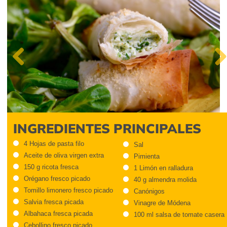
Previous
Next
INGREDIENTES PRINCIPALES
4 Hojas de pasta filo
Sal
Aceite de oliva virgen extra
Pimienta
150 g ricota fresca
1 Limón en ralladura
Orégano fresco picado
40 g almendra molida
Tomillo limonero fresco picado
Canónigos
Salvia fresca picada
Vinagre de Módena
Albahaca fresca picada
100 ml salsa de tomate casera
Cebollino fresco picado