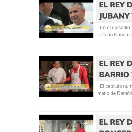
EL REY 
JUBANY 
En el episodio 1
catalán Nandu Ju
EL REY 
BARRIO 
El capítulo núme
mano de Ramón A
EL REY 