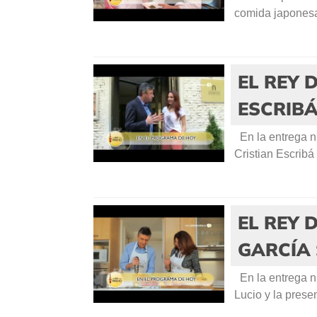
comida japonesa 
EL REY 
ESCRIB
En la entrega n
Cristian Escribá
EL REY 
GARCÍA 
En la entrega n
Lucio y la prese