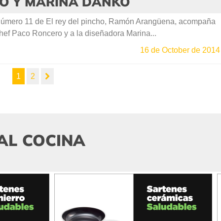
O Y MARINA DANKO
número 11 de El rey del pincho, Ramón Arangüena, acompaña
chef Paco Roncero y a la diseñadora Marina...
16 de October de 2014
1
2
AL COCINA