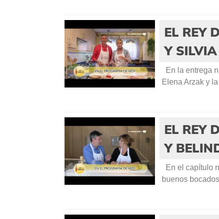
EL REY 
Y SILVI
En la entrega n
Elena Arzak y la
EL REY 
Y BELI
En el capítulo 
buenos bocados 