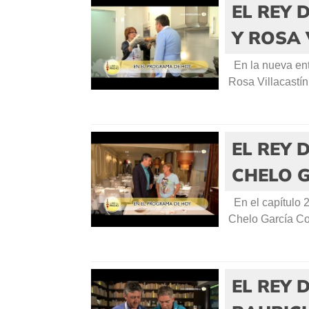
EL REY 
Y ROSA 
En la nueva entr
Rosa Villacastí
EL REY 
CHELO 
En el capítulo 2
Chelo García Co
EL REY 