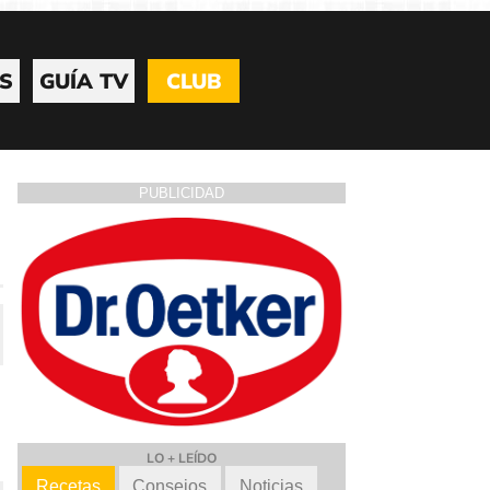
S
GUÍA TV
CLUB
PUBLICIDAD
LO + LEÍDO
Recetas
Consejos
Noticias