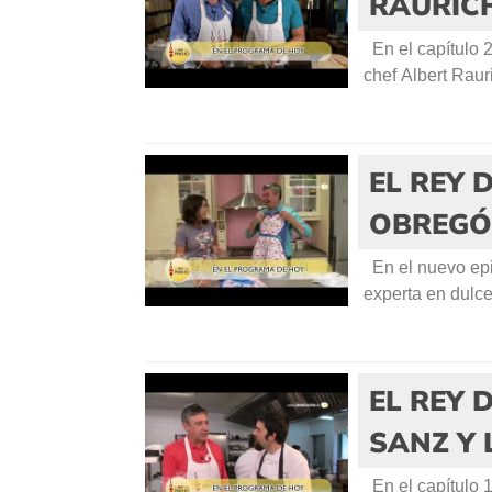
RAURICH
En el capítulo 
chef Albert Raur
EL REY 
OBREGÓN
En el nuevo epis
experta en dulce
EL REY 
SANZ Y
En el capítulo 1