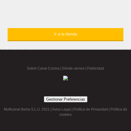
Ir a la tienda
Sobre Canal Cocina
|
Dónde vernos |
Publicidad
Gestionar Preferencias
Multicanal Iberia S.L.U. 2021 |
Aviso Legal
|
Política de Privacidad
|
Política de
cookies