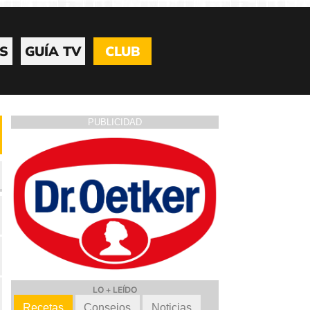
S
GUÍA TV
CLUB
PUBLICIDAD
LO + LEÍDO
Recetas
Consejos
Noticias