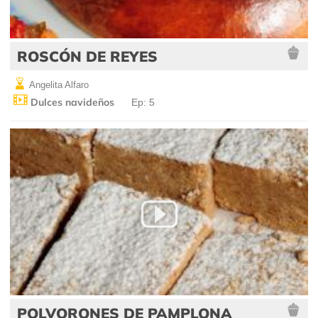
ROSCÓN DE REYES
Angelita Alfaro
Dulces navideños
Ep: 5
POLVORONES DE PAMPLONA