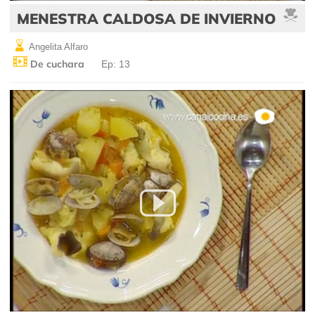
MENESTRA CALDOSA DE INVIERNO
Angelita Alfaro
De cuchara
Ep: 13