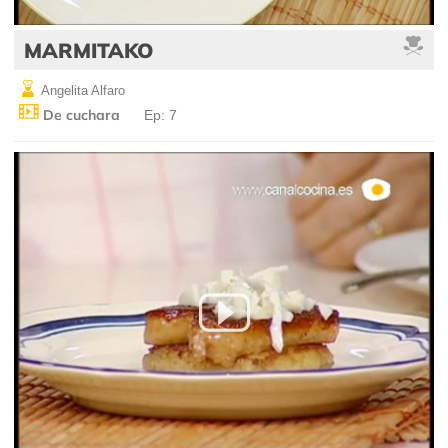
MARMITAKO
Angelita Alfaro
De cuchara
Ep: 7