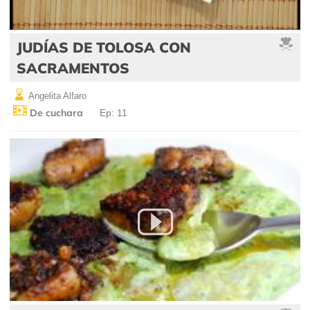
JUDÍAS DE TOLOSA CON
SACRAMENTOS
Angelita Alfaro
De cuchara
Ep: 11