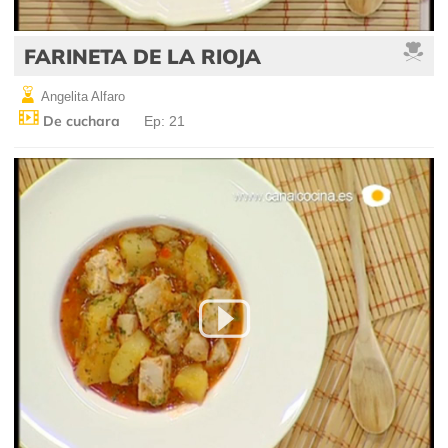
FARINETA DE LA RIOJA
Angelita Alfaro
De cuchara
Ep: 21