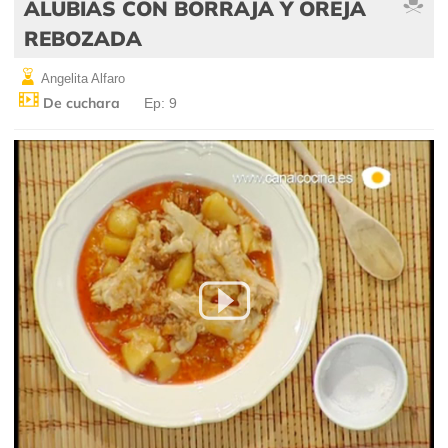
ALUBIAS CON BORRAJA Y OREJA
REBOZADA
Angelita Alfaro
De cuchara
Ep: 9