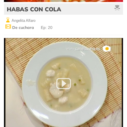
HABAS CON COLA
Angelita Alfaro
De cuchara
Ep: 20