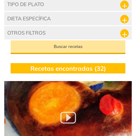
TIPO DE PLATO
DIETA ESPECÍFICA
OTROS FILTROS
Buscar recetas
Recetas encontradas (32)