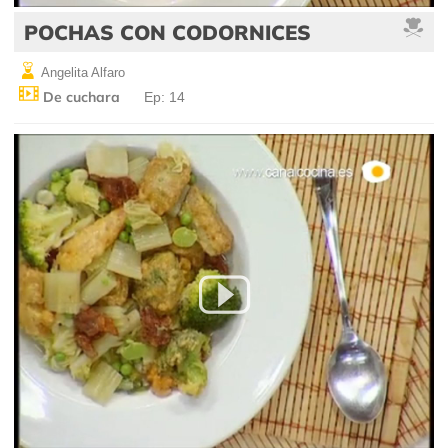
POCHAS CON CODORNICES
Angelita Alfaro
De cuchara
Ep: 14