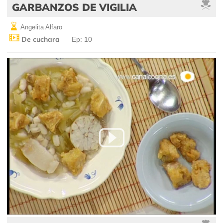
GARBANZOS DE VIGILIA
Angelita Alfaro
De cuchara
Ep: 10