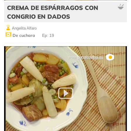
CREMA DE ESPÁRRAGOS CON
CONGRIO EN DADOS
Angelita Alfaro
De cuchara
Ep: 19