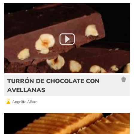
TURRÓN DE CHOCOLATE CON
AVELLANAS
Angelita Alfaro