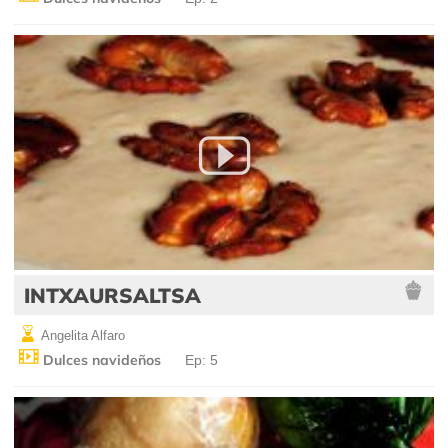
INTXAURSALTSA
Angelita Alfaro
Dulces navideños
Ep: 5