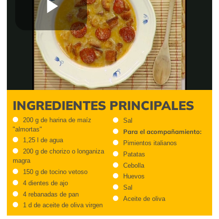
Play
Video
INGREDIENTES PRINCIPALES
200 g de harina de maíz
Sal
"almortas"
Para el acompañamiento:
1,25 l de agua
Pimientos italianos
200 g de chorizo o longaniza
Patatas
magra
Cebolla
150 g de tocino vetoso
Huevos
4 dientes de ajo
Sal
4 rebanadas de pan
Aceite de oliva
1 d de aceite de oliva virgen