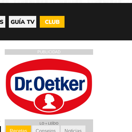
S
GUÍA TV
CLUB
PUBLICIDAD
LO + LEÍDO
Recetas
Consejos
Noticias