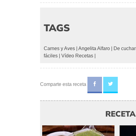
TAGS
Carnes y Aves
|
Angelita Alfaro
|
De cuchar
fáciles
|
Vídeo Recetas
|
Comparte esta receta
RECET