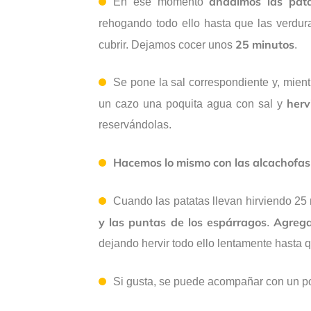
añadimos las pata
En ese momento
rehogando todo ello hasta que las verdu
25 minutos
cubrir. Dejamos cocer unos
.
Se pone la sal correspondiente y, mien
herv
un cazo una poquita agua con sal y
reservándolas.
Hacemos lo mismo con las alcachofas
Cuando las patatas llevan hirviendo 25
y las puntas de los espárragos
Agrega
.
dejando hervir todo ello lentamente hasta q
Si gusta, se puede acompañar con un 