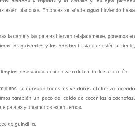
tas peladas y rajadas y la cebolla y los ajos picados
agua
ras estén blanditas. Entonces se añade
hirviendo hasta
tras la carne y las patatas hierven relajadamente, ponemos en
imos los guisantes y las habitas
hasta que estén al dente,
 limpias
, reservando un buen vaso del caldo de su cocción.
se agregan todas las verduras
el chorizo roceado
 minutos,
,
mos también un poco del caldo de cocer las alcachofas
,
ue patatas y untamorros estén tiernos.
guindilla
poco de
.