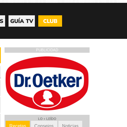
S
GUÍA TV
CLUB
PUBLICIDAD
LO + LEÍDO
Recetas
Consejos
Noticias