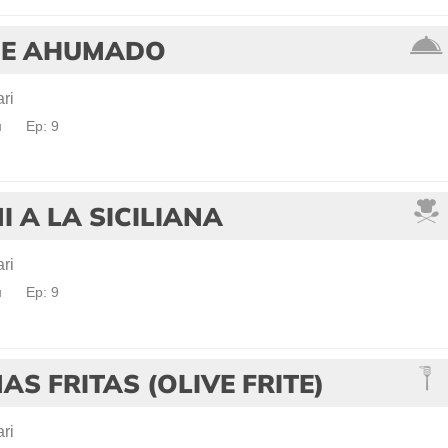
E AHUMADO
ri
a
Ep: 9
I A LA SICILIANA
ri
a
Ep: 9
AS FRITAS (OLIVE FRITE)
ri