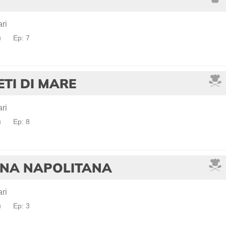
ri
a
Ep: 7
TI DI MARE
ri
a
Ep: 8
ENA NAPOLITANA
ri
a
Ep: 3