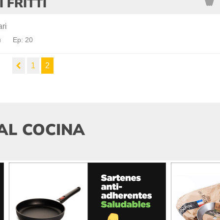
 FRITTI
ri
a
Ep: 20
1
2
AL COCINA