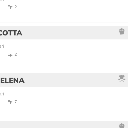
a
Ep: 2
COTTA
ri
a
Ep: 2
 ELENA
ri
a
Ep: 7