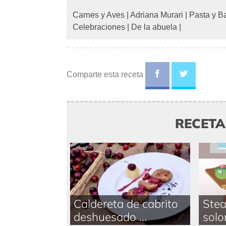
Carnes y Aves
|
Adriana Murari
|
Pasta y B
Celebraciones
|
De la abuela
|
Comparte esta receta
RECET
Caldereta de cabrito
Stea
deshuesado ...
solom