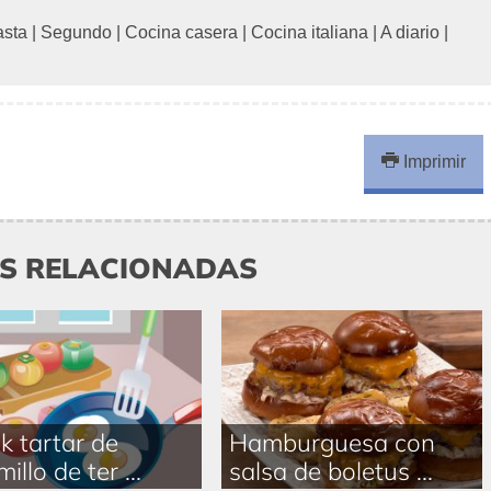
asta
|
Segundo
|
Cocina casera
|
Cocina italiana
|
A diario
|
Imprimir
AS RELACIONADAS
k tartar de
Hamburguesa con
illo de ter ...
salsa de boletus ...