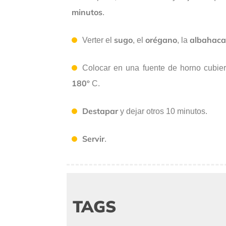
minutos
.
sugo
orégano
albahac
Verter el
, el
, la
Colocar en una fuente de horno cubie
180º
C.
Destapar
y dejar otros 10 minutos.
Servir
.
TAGS