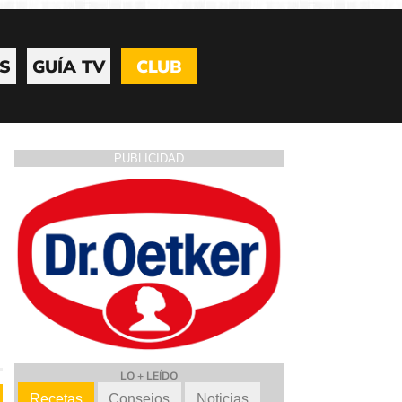
S
GUÍA TV
CLUB
PUBLICIDAD
LO + LEÍDO
Recetas
Consejos
Noticias