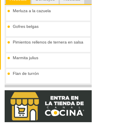
Merluza a la cazuela
Gofres belgas
Pimientos rellenos de ternera en salsa
Marmita julius
Flan de turrón
Cremoso de mascarpone y chocolate
blanco con base de sobao pasiego