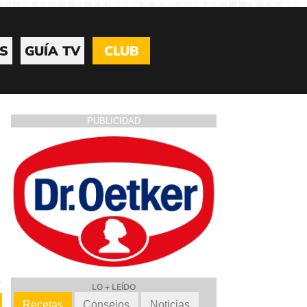
S
GUÍA TV
CLUB
PUBLICIDAD
LO + LEÍDO
Recetas
Consejos
Noticias