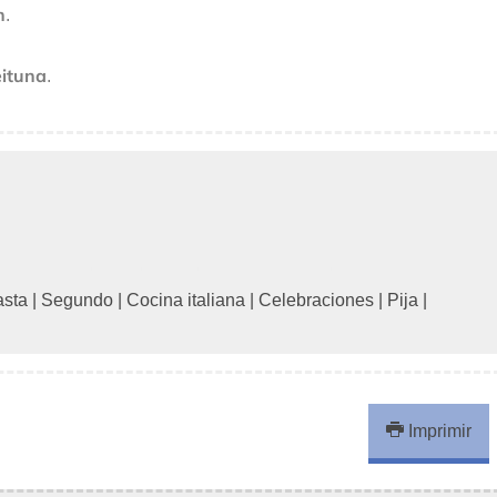
n
.
eituna
.
asta
|
Segundo
|
Cocina italiana
|
Celebraciones
|
Pija
|
Imprimir