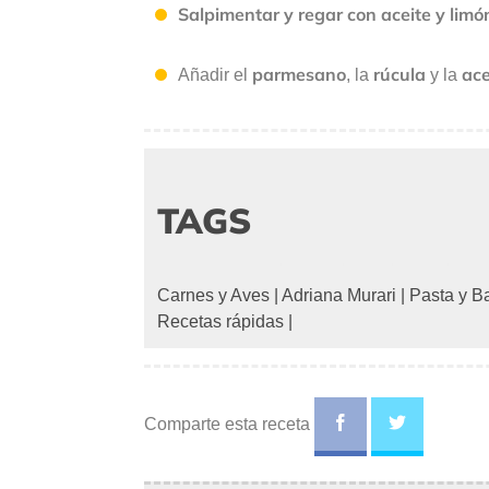
Salpimentar y regar con aceite y limó
parmesano
rúcula
ac
Añadir el
, la
y la
TAGS
Carnes y Aves
|
Adriana Murari
|
Pasta y B
Recetas rápidas
|
Comparte esta receta