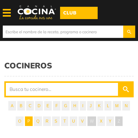
CLUB
COCINEROS
A
B
C
D
E
F
G
H
I
J
K
L
M
N
O
P
Q
R
S
T
U
V
W
X
Y
Z