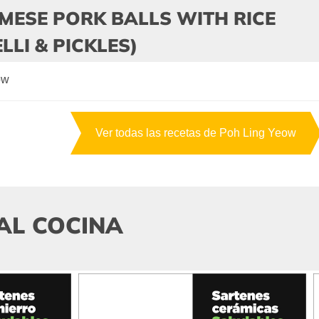
MESE PORK BALLS WITH RICE
LLI & PICKLES)
ow
Ver todas las recetas de Poh Ling Yeow
AL COCINA