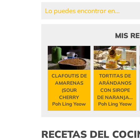
Lo puedes encontrar en...
MIS R
CLAFOUTIS DE
TORTITAS DE
AMARENAS
ARÁNDANOS
(SOUR
CON SIROPE
CHERRY
DE NARANJA...
Poh Ling Yeow
Poh Ling Yeow
CLAFOUTIS)
RECETAS DEL COC