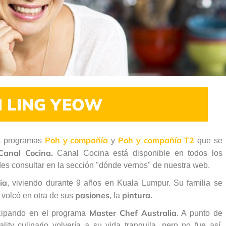
 LING YEOW
Poh y compañía
Poh y compañía T2
os programas
y
que se
Canal Cocina.
Canal Cocina está disponible en todos los
es consultar en la sección "dónde vernos" de nuestra web.
ia
, viviendo durante 9 años en Kuala Lumpur. Su familia se
pasiones
pintura
 volcó en otra de sus
, la
.
Master Chef Australia
cipando en el programa
. A punto de
ity culinario volvería a su vida tranquila, pero no fue así.