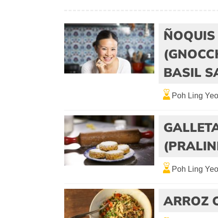
ÑOQUIS
(GNOCC
BASIL S
Poh Ling Ye
GALLETA
(PRALIN
Poh Ling Ye
ARROZ C