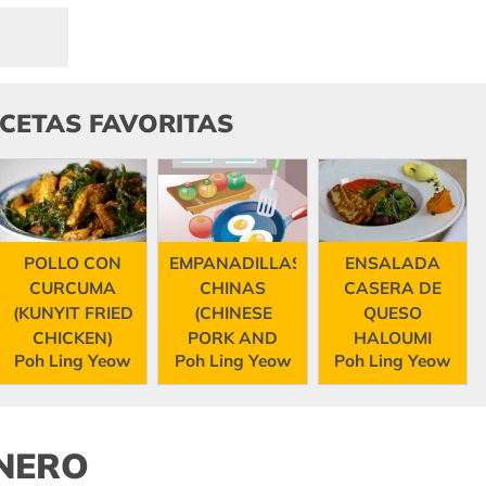
ECETAS FAVORITAS
POLLO CON
EMPANADILLAS
ENSALADA
CURCUMA
CHINAS
CASERA DE
(KUNYIT FRIED
(CHINESE
QUESO
CHICKEN)
PORK AND
HALOUMI
Poh Ling Yeow
Poh Ling Yeow
Poh Ling Yeow
CABBAGE...
(HALOUMI
AND...
INERO