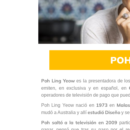
POH
Poh Ling Yeow
es la presentadora de l
emiten, en exclusiva y en español, en
operadores de televisión de pago que pued
1973
Malas
Poh Ling Yeow nació en
en
estudió Diseño
mudó a Australia y allí
y se
Poh saltó a la televisión en 2009
parti
ganar, pensó que tras su paso por el real