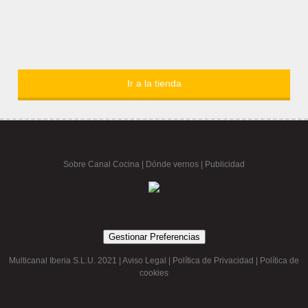
Ir a la tienda
Sobre Canal Cocina
|
Dónde vernos |
Publicidad
Gestionar Preferencias
Multicanal Iberia S.L.U. 2021 |
Aviso Legal
|
Política de Privacidad
|
Política de
cookies