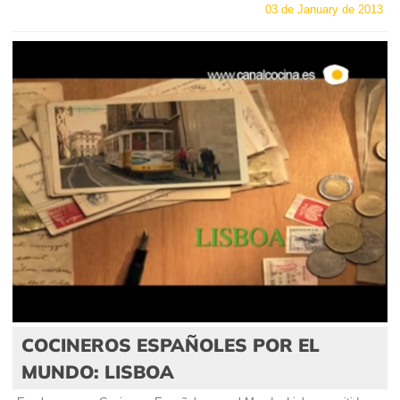
03 de January de 2013
COCINEROS ESPAÑOLES POR EL
MUNDO: LISBOA