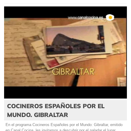
COCINEROS ESPAÑOLES POR EL
MUNDO. GIBRALTAR
En el programa Cocineros Españoles por el Mundo: Gibraltar, emitido
en Canal Cocina, les invitamos a descubrir por el paladar el lugar