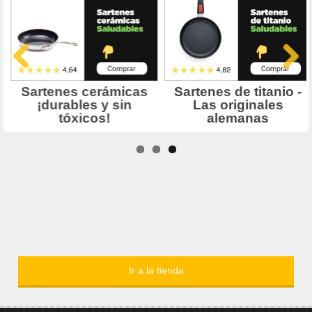
Ir a la tienda