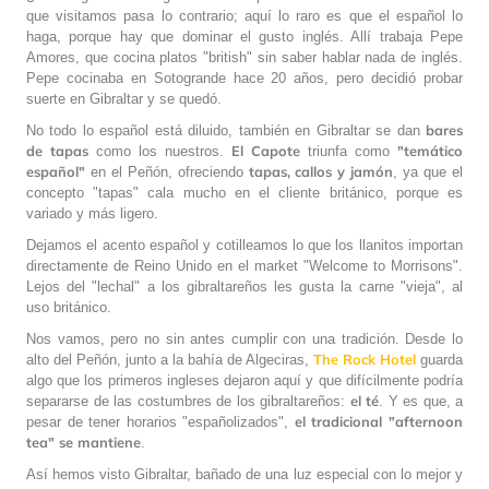
que visitamos pasa lo contrario; aquí lo raro es que el español lo
haga, porque hay que dominar el gusto inglés. Allí trabaja Pepe
Amores, que cocina platos "british" sin saber hablar nada de inglés.
Pepe cocinaba en Sotogrande hace 20 años, pero decidió probar
suerte en Gibraltar y se quedó.
bares
No todo lo español está diluido, también en Gibraltar se dan
de tapas
El Capote
"temático
como los nuestros.
triunfa como
español"
tapas, callos y jamón
en el Peñón, ofreciendo
, ya que el
concepto "tapas" cala mucho en el cliente británico, porque es
variado y más ligero.
Dejamos el acento español y cotilleamos lo que los llanitos importan
directamente de Reino Unido en el market "Welcome to Morrisons".
Lejos del "lechal" a los gibraltareños les gusta la carne "vieja", al
uso británico.
Nos vamos, pero no sin antes cumplir con una tradición. Desde lo
The Rock Hotel
alto del Peñón, junto a la bahía de Algeciras,
guarda
algo que los primeros ingleses dejaron aquí y que difícilmente podría
el té
separarse de las costumbres de los gibraltareños:
. Y es que, a
el tradicional "afternoon
pesar de tener horarios "españolizados",
tea" se mantiene
.
Así hemos visto Gibraltar, bañado de una luz especial con lo mejor y