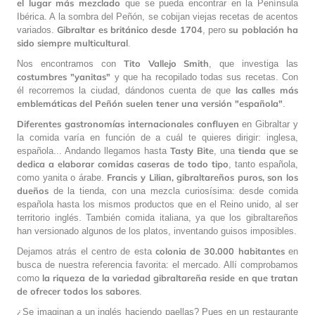
el lugar más mezclado
que se pueda encontrar en la Península
Ibérica. A la sombra del Peñón, se cobijan viejas recetas de acentos
Gibraltar es británico desde 1704
su población ha
variados.
, pero
sido siempre multicultural
.
Tito Vallejo Smith
Nos encontramos con
, que investiga las
costumbres "yanitas"
y que ha recopilado todas sus recetas. Con
las calles más
él recorremos la ciudad, dándonos cuenta de que
emblemáticas del Peñón suelen tener una versión "española"
.
Diferentes gastronomías internacionales confluyen
en Gibraltar y
la comida varía en función de a cuál te quieres dirigir: inglesa,
Tasty Bite
tienda que se
española... Andando llegamos hasta
, una
dedica a elaborar comidas caseras de todo tipo
, tanto española,
Francis y Lilian, gibraltareños puros, son los
como yanita o árabe.
dueños
de la tienda, con una mezcla curiosísima: desde comida
española hasta los mismos productos que en el Reino unido, al ser
territorio inglés. También comida italiana, ya que los gibraltareños
han versionado algunos de los platos, inventando guisos imposibles.
colonia de 30.000 habitantes
Dejamos atrás el centro de esta
en
busca de nuestra referencia favorita: el mercado. Allí comprobamos
la riqueza de la variedad gibraltareña reside en que tratan
como
de ofrecer todos los sabores
.
¿Se imaginan a un inglés haciendo paellas? Pues en un restaurante