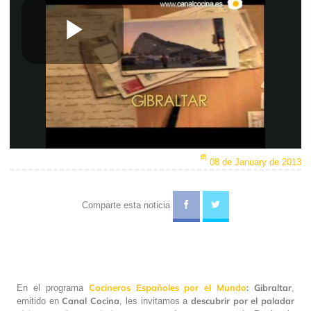
Play
Video
08 de January de 2013
Comparte esta noticia
Cocineros Españoles por el Mundo
: Gibraltar
En el programa
,
Canal
Cocina
descubrir por el paladar
emitido en
, les invitamos a