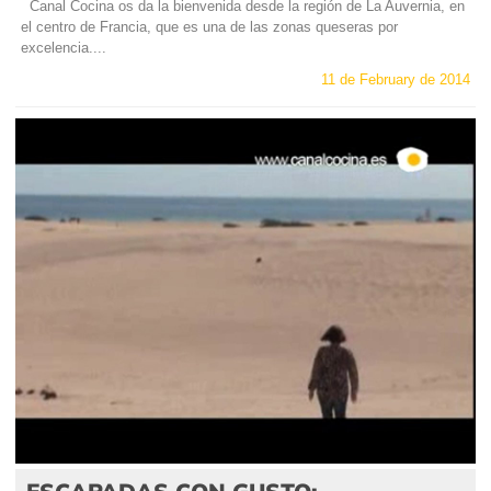
Canal Cocina os da la bienvenida desde la región de La Auvernia, en
el centro de Francia, que es una de las zonas queseras por
excelencia....
11 de February de 2014
ESCAPADAS CON GUSTO: