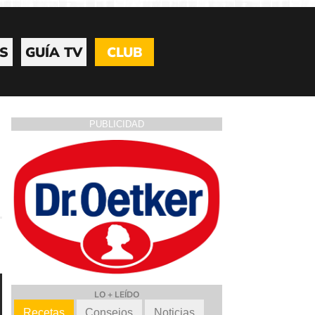
S
GUÍA TV
CLUB
PUBLICIDAD
LO + LEÍDO
Recetas
Consejos
Noticias