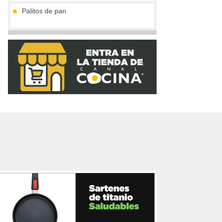
Palitos de pan
Tronco de chocolate y turrón (sin gluten)