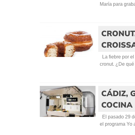
María para graba
CRONUT,
CROISSA
La fiebre por el
cronut. ¿De qué
CÁDIZ,
COCINA
El pasado 29 de
el programa Yo a