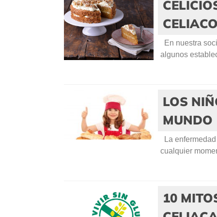
CELICIO
CELIAC
En nuestra soci
algunos establec
LOS NIÑ
MUNDO
La enfermedad c
cualquier momen
10 MITO
CELIAC