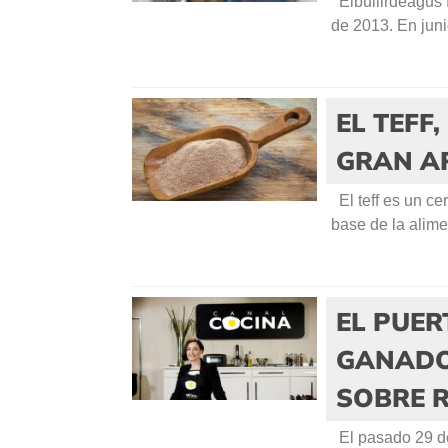
Elbullirdeagus 
de 2013. En juni
EL TEFF
GRAN A
El teff es un ce
base de la alime
EL PUER
GANADO
SOBRE 
El pasado 29 de