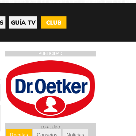
S
GUÍA TV
CLUB
PUBLICIDAD
LO + LEÍDO
Recetas
Consejos
Noticias