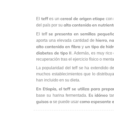
teff
cereal de origen etiope
El
es un
con m
alto contenido en nutrient
del país por su
se presenta en semillas pequeña
El teff
hierro
no
aporta una elevada cantidad de
,
alto contenido en fibra
un tipo de hid
y
diabetes de tipo II
. Además, es muy rico
recuperación tras el ejercicio físico o menta
La popularidad del teff se ha extendido 
muchos establecimientos que lo distribu
han incluido en su dieta.
En Etiopía, el teff se utiliza para prepar
Es idóneo
base su harina fermentada.
ta
guisos
o
como espesante e
se puede usar