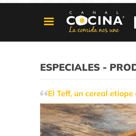
ESPECIALES - PR
El Teff, un cereal etiop