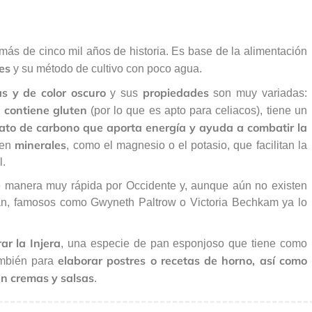
ás de cinco mil años de historia. Es base de la alimentación
es
y su método de cultivo con poco agua.
s y de color oscuro
propiedades
y sus
son muy variadas:
 contiene gluten
(por lo que es apto para celiacos), tiene un
rato de carbono que aporta energía y ayuda a combatir la
minerales
 en
, como el magnesio o el potasio, que facilitan la
l.
de manera muy rápida por Occidente y, aunque aún no existen
yan, famosos como Gwyneth Paltrow o Victoria Bechkam ya lo
ar la Injera
, una especie de pan esponjoso que tiene como
elaborar postres o recetas de horno, así como
mbién para
n cremas y salsas
.