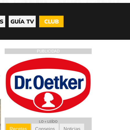
S
GUÍA TV
CLUB
PUBLICIDAD
LO + LEÍDO
Recetas
Consejos
Noticias