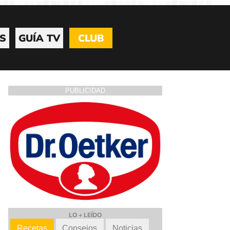
S
GUÍA TV
CLUB
PUBLICIDAD
LO + LEÍDO
Recetas
Consejos
Noticias