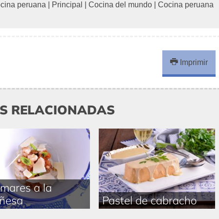
cina peruana
|
Principal
|
Cocina del mundo
|
Cocina peruana
Imprimir
AS RELACIONADAS
mares a la
ñesa
Pastel de cabracho