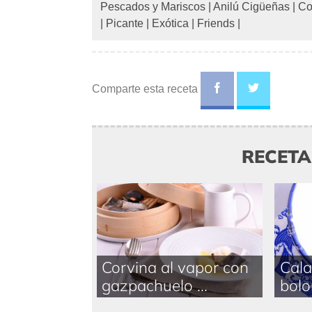
Pescados y Mariscos
|
Anilú Cigüeñas
|
Co
|
Picante
|
Exótica
|
Friends
|
Comparte esta receta
RECET
Corvina al vapor con
Cala
gazpachuelo ...
bolo