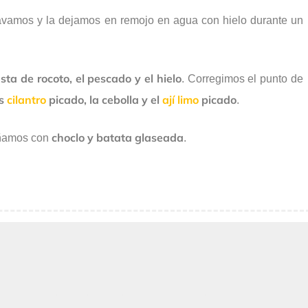
lavamos y la dejamos en remojo en agua con hielo durante un
sta de rocoto, el pescado y el hielo
. Corregimos el punto de
os
cilantro
picado, la cebolla y el
ají limo
picado
.
choclo y batata glaseada
ñamos con
.