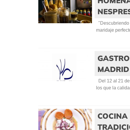
HOMENAJ
NESPRE
"Descubriendo l
maridaje perfect
GASTRO
MADRID
Del 12 al 21 de 
los que la calid
COCINA 
TRADIC