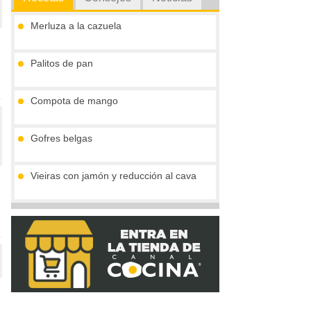
Merluza a la cazuela
Palitos de pan
Compota de mango
Gofres belgas
Vieiras con jamón y reducción al cava
Tronco de chocolate y turrón (sin gluten)