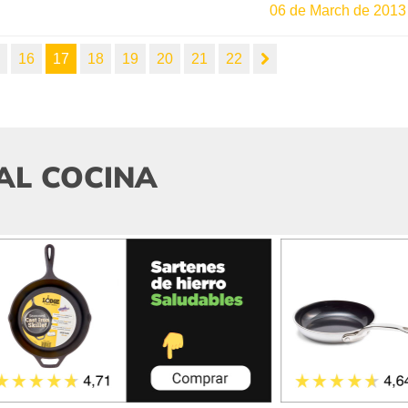
06 de March de 2013
5
16
17
18
19
20
21
22
AL COCINA