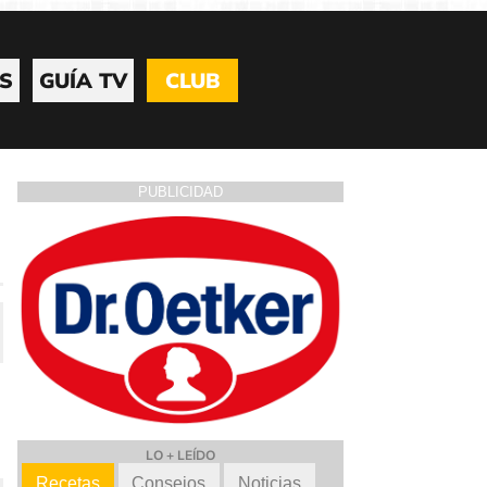
S
GUÍA TV
CLUB
PUBLICIDAD
LO + LEÍDO
Recetas
Consejos
Noticias