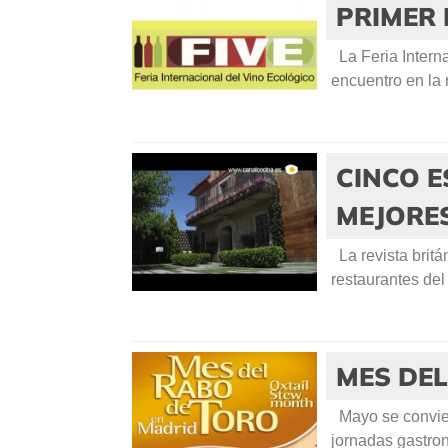
PRIMER 
La Feria Interna
encuentro en la r
CINCO E
MEJORE
La revista britá
restaurantes del
MES DEL
Mayo se conviert
jornadas gastron