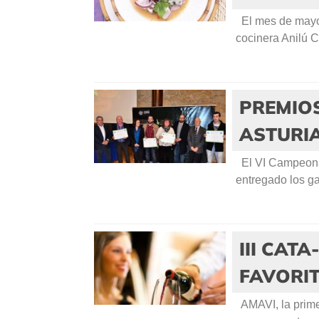
El mes de mayo 
cocinera Anilú C
PREMIO
ASTURIA
El VI Campeonat
entregado los ga
III CAT
FAVORIT
AMAVI, la prime