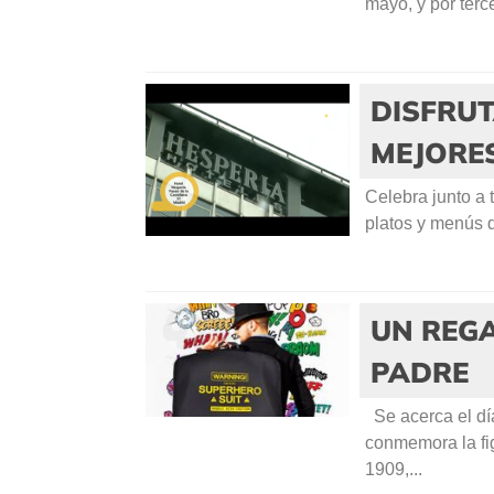
mayo, y por terc
DISFRUT
MEJORE
Celebra junto a t
platos y menús q
UN REGA
PADRE
Se acerca el dí
conmemora la fig
1909,...