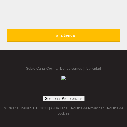
Ir a la tienda
Sobre Canal Cocina
|
Dónde vernos |
Publicidad
Gestionar Preferencias
Multicanal Iberia S.L.U. 2021 |
Aviso Legal
|
Política de Privacidad
|
Política de
cookies