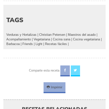
TAGS
Verduras y Hortalizas
|
Christian Petersen
|
Maestros del asado
|
Acompañamiento
|
Vegetariana
|
Cocina sana
|
Cocina vegetariana
|
Barbacoa
|
Friends
|
Light
|
Recetas fáciles
|
Comparte esta receta
Imprimir
RECETAS RELACIONADAS