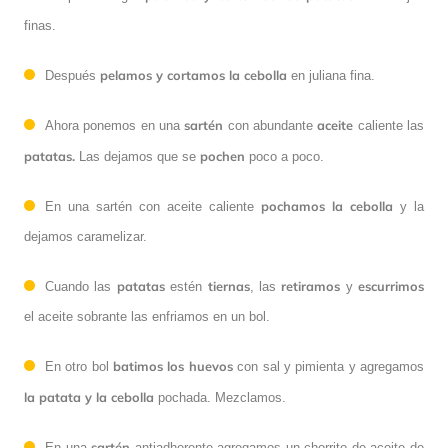
finas.
pelamos y cortamos la cebolla
Después
en juliana fina.
sartén
aceite
Ahora ponemos en una
con abundante
caliente las
patatas.
pochen
Las dejamos que se
poco a poco.
pochamos la cebolla
En una sartén con aceite caliente
y la
dejamos caramelizar.
patatas
tiernas
retiramos
escurrimos
Cuando las
estén
, las
y
el aceite sobrante las enfriamos en un bol.
batimos los huevos
En otro bol
con sal y pimienta y agregamos
la patata y la cebolla
pochada. Mezclamos.
sartén
En una
antiadherente agregamos un chorrito de aceite de