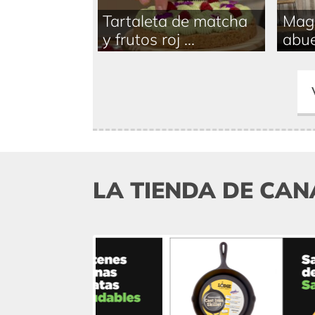
Tartaleta de matcha
Magd
y frutos roj ...
abue
LA TIENDA DE CAN