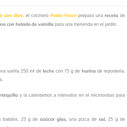
 aire libre,
Pablo Vicari
receta
el cocinero
prepara una
de
a con helado de vainilla
para una merienda en el jardín.
leche
harina
na varilla 250 ml de
con 75 g de
de repostería.
s.
tequilla
y la calentamos a intervalos en el microondas para
s
azúcar glas,
sal,
batidos, 25 g de
una pizca de
25 g de