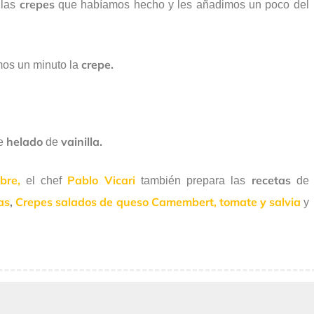
crepes
 las
que habíamos hecho y les añadimos un poco del
crepe.
os un minuto la
helado
vainilla.
de
de
bre,
Pablo Vicari
recetas
el chef
también prepara las
de
as
,
Crepes salados de queso Camembert, tomate y salvia
y