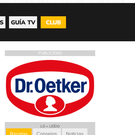
S
GUÍA TV
CLUB
PUBLICIDAD
LO + LEÍDO
Recetas
Consejos
Noticias