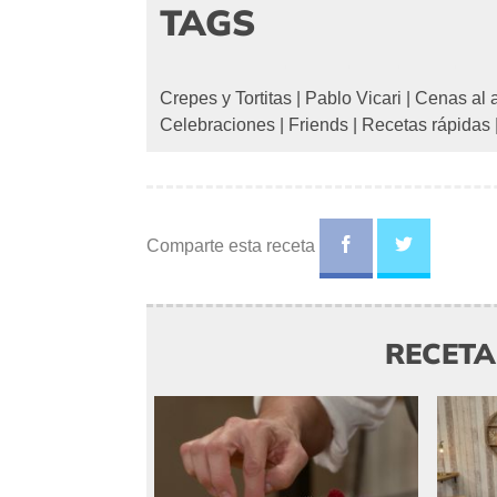
TAGS
Crepes y Tortitas
|
Pablo Vicari
|
Cenas al a
Celebraciones
|
Friends
|
Recetas rápidas
Comparte esta receta
RECET