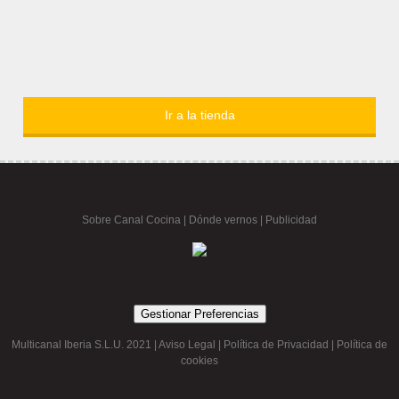
Ir a la tienda
Sobre Canal Cocina
|
Dónde vernos |
Publicidad
Gestionar Preferencias
Multicanal Iberia S.L.U. 2021 |
Aviso Legal
|
Política de Privacidad
|
Política de
cookies