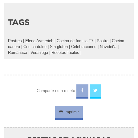
TAGS
Postres
|
Elena Aymerich
|
Cocina de familia T7
|
Postre
|
Cocina
casera
|
Cocina dulce
|
Sin gluten
|
Celebraciones
|
Navideña
|
Romántica
|
Veraniega
|
Recetas fáciles
|
Comparte esta receta
Imprimir