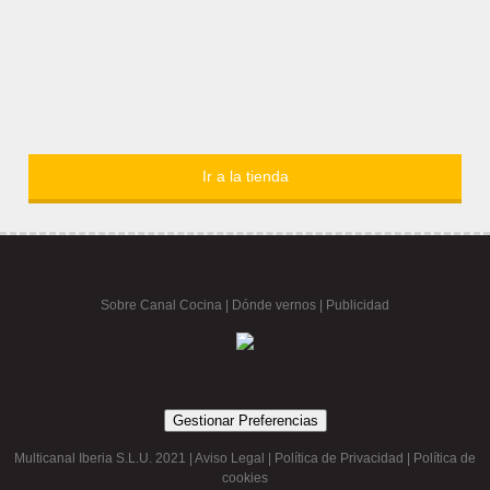
Ir a la tienda
Sobre Canal Cocina
|
Dónde vernos |
Publicidad
Gestionar Preferencias
Multicanal Iberia S.L.U. 2021 |
Aviso Legal
|
Política de Privacidad
|
Política de
cookies