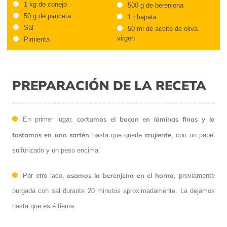
1 kg de conejo
500 g de berenjena
50 g de panceta
1 chapata
Sal
50 ml de aceite de oliva
virgen
Pimienta
PREPARACIÓN DE LA RECETA
cortamos el bacon en láminas finas y lo
En primer lugar,
tostamos en una sartén
crujiente
hasta que quede
, con un papel
sulfurizado y un peso encima.
asamos la berenjena en el horno
Por otro laco,
, previamente
purgada con sal durante 20 minutos aproximadamente. La dejamos
hasta que esté tierna.