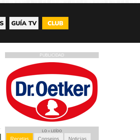
S
GUÍA TV
CLUB
PUBLICIDAD
LO + LEÍDO
Recetas
Consejos
Noticias