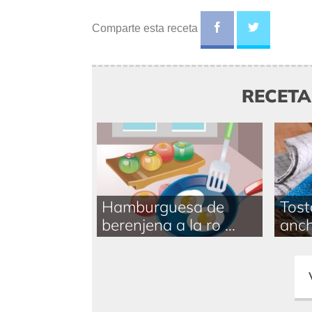
Comparte esta receta
RECET
Hamburguesa de
Tost
berenjena a la ro ...
anch