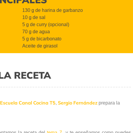
130 g de harina de garbanzo
10 g de sal
5 g de curry (opcional)
70 g de agua
5 g de bicarbonato
Aceite de girasol
LA RECETA
Escuela Canal Cocina T5
Sergio Fernández
,
prepara la
entamos la receta del
tema 7
y te enseñamos
como puedes