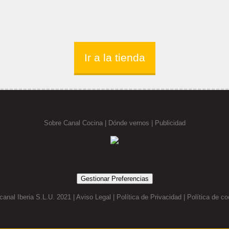
Ir a la tienda
Sobre Canal Cocina
|
Dónde vernos |
Publicidad
Gestionar Preferencias
canal Iberia S.L.U. 2021 |
Aviso Legal
|
Política de Privacidad
|
Política de co