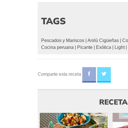
TAGS
Pescados y Mariscos
|
Anilú Cigüeñas
|
Co
Cocina peruana
|
Picante
|
Exótica
|
Light
|
Comparte esta receta
RECET