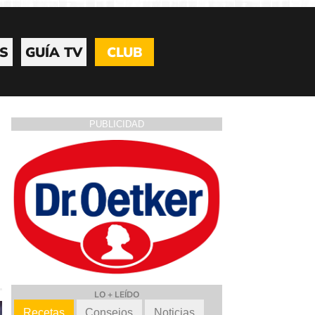
S
GUÍA TV
CLUB
PUBLICIDAD
LO + LEÍDO
Recetas
Consejos
Noticias