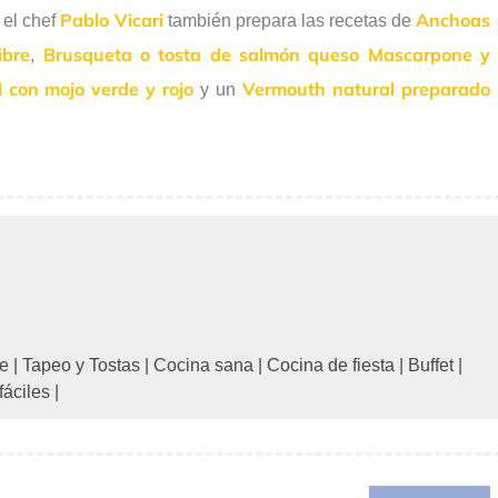
Pablo Vicari
Anchoas
, el chef
también prepara las recetas de
ibre
Brusqueta o tosta de salmón queso Mascarpone y
,
l con mojo verde y rojo
Vermouth natural preparado
y un
re
|
Tapeo y Tostas
|
Cocina sana
|
Cocina de fiesta
|
Buffet
|
fáciles
|