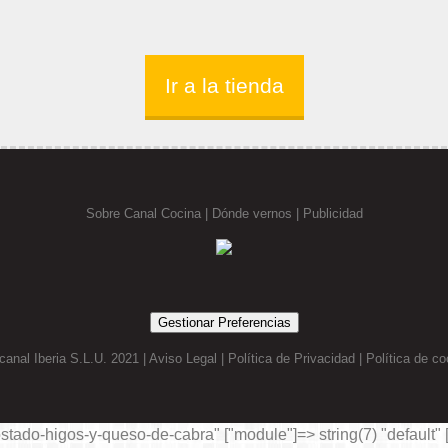
Ir a la tienda
Sobre Canal Cocina
|
Dónde vernos |
Publicidad
Gestionar Preferencias
canal Iberia S.L.U. 2021 |
Aviso Legal
|
Política de Privacidad
|
Política de co
stado-higos-y-queso-de-cabra" ["module"]=> string(7) "default" ["c