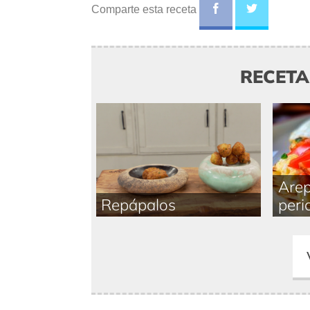
Comparte esta receta
RECET
Arep
Repápalos
peri