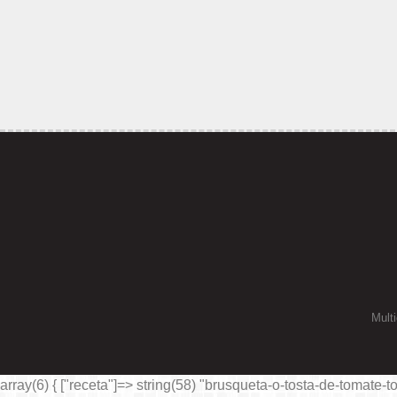
Multi
array(6) { ["receta"]=> string(58) "brusqueta-o-tosta-de-tomate-to