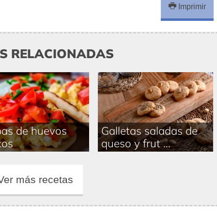
Imprimir
AS RELACIONADAS
as de huevos
Galletas saladas de
cos
queso y frut ...
Ver más recetas