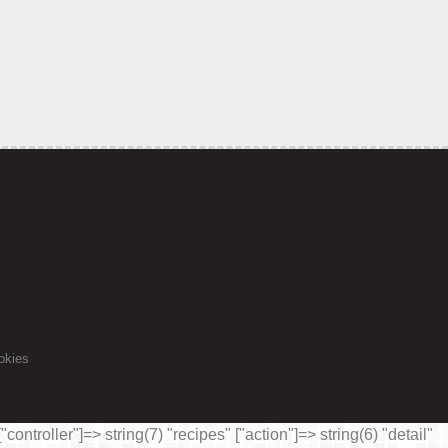
okies
ontroller"]=> string(7) "recipes" ["action"]=> string(6) "detail"