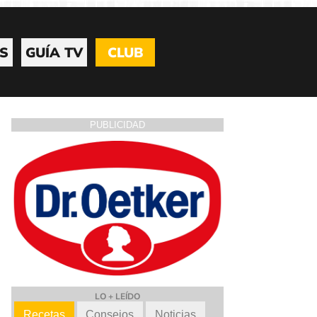
S
GUÍA TV
CLUB
PUBLICIDAD
LO + LEÍDO
Recetas
Consejos
Noticias