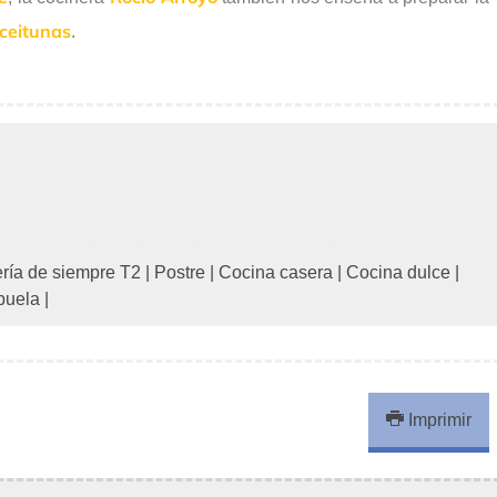
aceitunas
.
ería de siempre T2
|
Postre
|
Cocina casera
|
Cocina dulce
|
buela
|
Imprimir