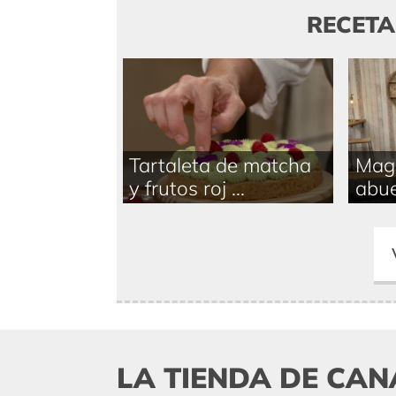
RECET
Tartaleta de matcha
Magd
y frutos roj ...
abue
LA TIENDA DE CAN