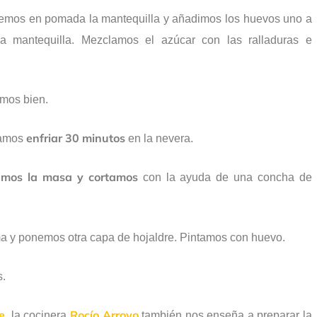
emos en pomada la mantequilla y añadimos los huevos uno a
a mantequilla. Mezclamos el azúcar con las ralladuras e
amos bien.
enfriar 30 minutos
jamos
en la nevera.
amos la masa y cortamos
con la ayuda de una concha de
 y ponemos otra capa de hojaldre. Pintamos con huevo.
s.
e
Rocío Arroyo
, la cocinera
también nos enseña a preparar la