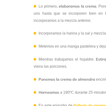
elaboramos la crema
Lo primero,
. Pon
uno hasta que se incorporen bien en l
incorporamos a la mezcla anterior.
Incorporamos la harina y la sal y mezcl
Metemos en una manga pastelera y de
Estir
Mientras trabajamos el hojaldre.
vieira las porciones.
Ponemos la crema de almendra
encima
Horneamos
a 190ºC durante 25 minuto
Bollería de siempr
En este episodio de