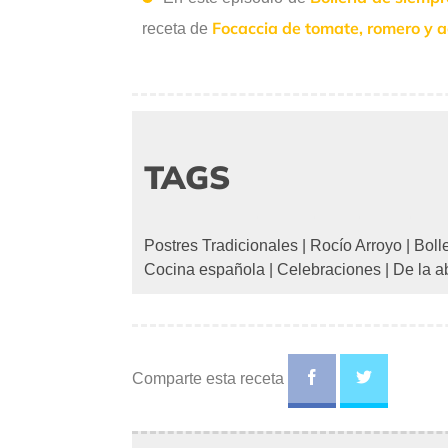
Focaccia de tomate, romero y 
receta de
TAGS
Postres Tradicionales
|
Rocío Arroyo
|
Boll
Cocina española
|
Celebraciones
|
De la a
Comparte esta receta