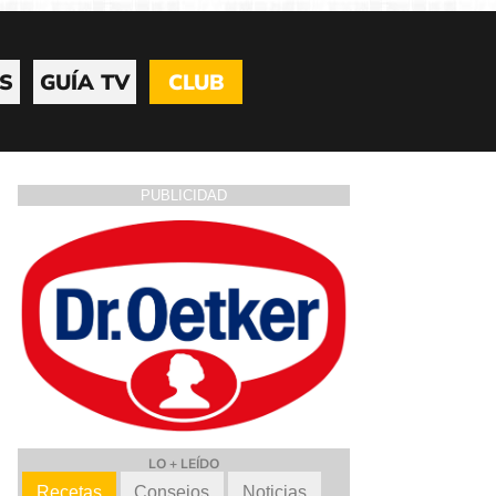
S
GUÍA TV
CLUB
PUBLICIDAD
LO + LEÍDO
Recetas
Consejos
Noticias