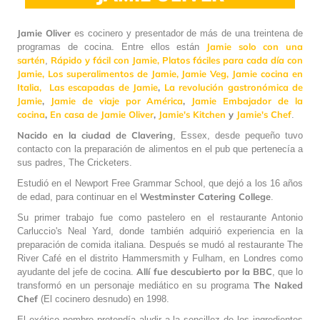
Jamie Oliver
es cocinero y presentador de más de una treintena de
Jamie solo con una
programas de cocina. Entre ellos están
sartén
Rápido y fácil con Jamie,
Platos fáciles para cada día con
,
Jamie,
Los superalimentos de Jamie,
Jamie Veg,
Jamie cocina en
Italia,
Las escapadas de Jamie
,
La revolución gastronómica de
Jamie
,
Jamie de viaje por América
,
Jamie Embajador de la
cocina
,
En casa de Jamie Oliver
,
Jamie's Kitchen
y
Jamie's Chef
.
Nacido en la ciudad de Clavering
, Essex, desde pequeño tuvo
contacto con la preparación de alimentos en el pub que pertenecía a
sus padres, The Cricketers.
Estudió en el Newport Free Grammar School, que dejó a los 16 años
Westminster Catering College
de edad, para continuar en el
.
Su primer trabajo fue como pastelero en el restaurante Antonio
Carluccio's Neal Yard, donde también adquirió experiencia en la
preparación de comida italiana. Después se mudó al restaurante The
River Café en el distrito Hammersmith y Fulham, en Londres como
Allí fue descubierto por la BBC
ayudante del jefe de cocina.
, que lo
The Naked
transformó en un personaje mediático en su programa
Chef
(El cocinero desnudo) en 1998.
El exótico nombre pretendía aludir a la sencillez de los ingredientes