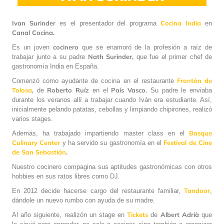
Ivan Surinder
Cocina India
es el presentador del programa
en
Canal Cocina.
cocinero
Es un joven
que se enamoró de la profesión a raíz de
Nath Surinder,
trabajar junto a su padre
que fue el primer chef de
gastronomía India en España.
Frontón de
Comenzó como ayudante de cocina en el restaurante
Tolosa
,
Roberto Ruíz
País Vasco.
de
en el
Su padre le enviaba
durante los veranos allí a trabajar cuando Iván era estudiante. Así,
inicialmente pelando patatas, cebollas y limpiando chipirones, realizó
varios stages.
Basque
Además, ha trabajado impartiendo master class en el
Culinary Center
Festival de Cine
y ha servido su gastronomía en el
de San Sebastián
.
Nuestro cocinero compagina sus aptitudes gastronómicas con otros
hobbies en sus ratos libres como DJ.
Tandoor
En 2012 decide hacerse cargo del restaurante familiar,
,
dándole un nuevo rumbo con ayuda de su madre.
Tickets
Albert Adrià
Al año siguiente, realizón un stage en
de
que