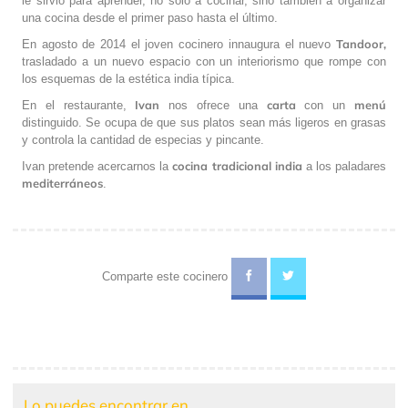
le sirvió para aprender, no solo a cocinar, sino también a organizar
una cocina desde el primer paso hasta el último.
Tandoor,
En agosto de 2014 el joven cocinero innaugura el nuevo
trasladado a un nuevo espacio con un interiorismo que rompe con
los esquemas de la estética india típica.
Ivan
carta
menú
En el restaurante,
nos ofrece una
con un
distinguido. Se ocupa de que sus platos sean más ligeros en grasas
y controla la cantidad de especias y pincante.
cocina tradicional india
Ivan pretende acercarnos la
a los paladares
mediterráneos
.
Comparte este cocinero
Lo puedes encontrar en...