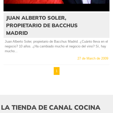
JUAN ALBERTO SOLER,
PROPIETARIO DE BACCHUS
MADRID
Juan Alberto Soler, propietario de Bacchus Madrid. ¿Cuánto lleva en el
negocio? 10 años. ¿Ha cambiado mucho el negocio del vino? Sí, hay
mucho...
27 de March de 2009
1
LA TIENDA DE CANAL COCINA